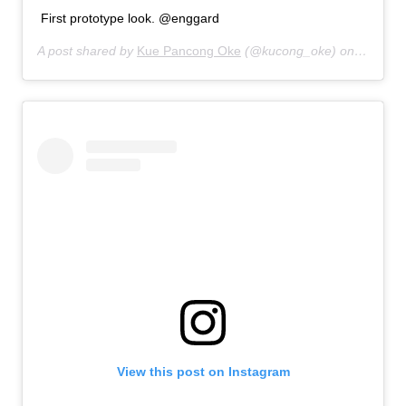
First prototype look. @enggard
A post shared by
Kue Pancong Oke
(@kucong_oke) on
Aug 27,
View this post on Instagram