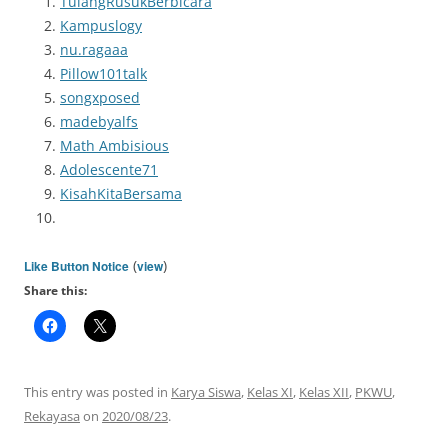
TulangRusukBerbicara
Kampuslogy
nu.ragaaa
Pillow101talk
songxposed
madebyalfs
Math Ambisious
Adolescente71
KisahKitaBersama
(
)
Like Button Notice
view
Share this:
This entry was posted in
Karya Siswa
,
Kelas XI
,
Kelas XII
,
PKWU
,
Rekayasa
on
2020/08/23
.