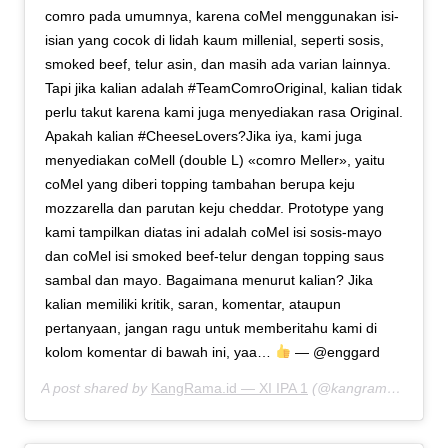
comro pada umumnya, karena coMel menggunakan isi-
isian yang cocok di lidah kaum millenial, seperti sosis,
smoked beef, telur asin, dan masih ada varian lainnya.
Tapi jika kalian adalah #TeamComroOriginal, kalian tidak
perlu takut karena kami juga menyediakan rasa Original.
Apakah kalian #CheeseLovers?Jika iya, kami juga
menyediakan coMell (double L) «comro Meller», yaitu
coMel yang diberi topping tambahan berupa keju
mozzarella dan parutan keju cheddar. Prototype yang
kami tampilkan diatas ini adalah coMel isi sosis-mayo
dan coMel isi smoked beef-telur dengan topping saus
sambal dan mayo. Bagaimana menurut kalian? Jika
kalian memiliki kritik, saran, komentar, ataupun
pertanyaan, jangan ragu untuk memberitahu kami di
kolom komentar di bawah ini, yaa…
— @enggard
A post shared by
KangRama.id — XI IPA 1
(@kangramaid) on
S