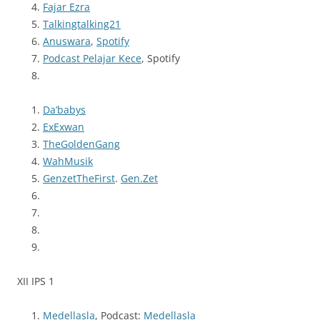
Fajar Ezra
Talkingtalking21
Anuswara
,
Spotify
Podcast Pelajar Kece
, Spotify
Da’babys
ExExwan
TheGoldenGang
WahMusik
GenzetTheFirst
.
Gen.Zet
XII IPS 1
Medellasla
, Podcast:
Medellasla