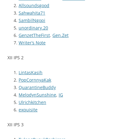
Allsoundsgood
Sahwahita71
SambilNgopi
unordinary.20
GenzetTheFirst
.
Gen.Zet
Writer’s Note
XII IPS 2
LintasKasih
PopCornnyaKak
QuarantineBuddy
MelodynSunshine
,
IG
Ulrichkitchen
exquisite
XII IPS 3