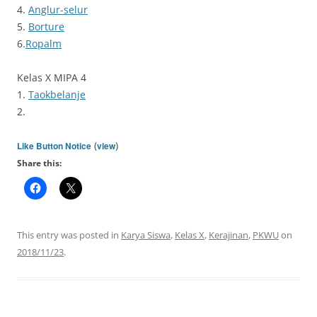
4.
Anglur-selur
5.
Borture
6.
Ropalm
Kelas X MIPA 4
1.
Taokbelanje
2.
(
)
Like Button Notice
view
Share this:
This entry was posted in
Karya Siswa
,
Kelas X
,
Kerajinan
,
PKWU
on
2018/11/23
.