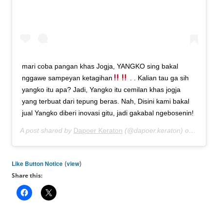
mari coba pangan khas Jogja, YANGKO sing bakal
nggawe sampeyan ketagihan
. . Kalian tau ga sih
yangko itu apa? Jadi, Yangko itu cemilan khas jogja
yang terbuat dari tepung beras. Nah, Disini kami bakal
jual Yangko diberi inovasi gitu, jadi gakabal ngebosenin!
A post shared by
Dapoer Keraton
(@dapoer.keraton) on
Sep 11
(
)
Like Button Notice
view
Share this: