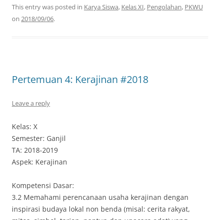
This entry was posted in
Karya Siswa
,
Kelas XI
,
Pengolahan
,
PKWU
on
2018/09/06
.
Pertemuan 4: Kerajinan #2018
Leave a reply
Kelas: X
Semester: Ganjil
TA: 2018-2019
Aspek: Kerajinan
Kompetensi Dasar:
3.2 Memahami perencanaan usaha kerajinan dengan
inspirasi budaya lokal non benda (misal: cerita rakyat,