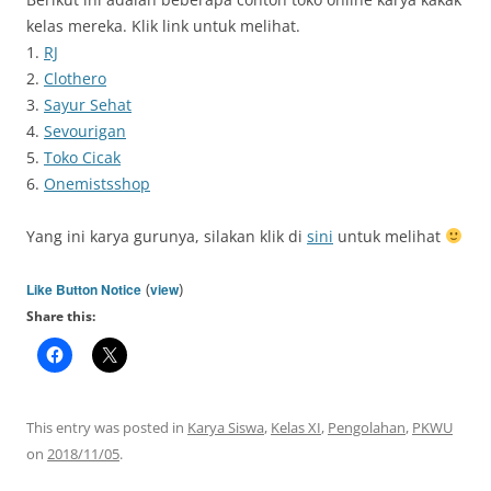
kelas mereka. Klik link untuk melihat.
1.
RJ
2.
Clothero
3.
Sayur Sehat
4.
Sevourigan
5.
Toko Cicak
6.
Onemistsshop
Yang ini karya gurunya, silakan klik di
sini
untuk melihat
(
)
Like Button Notice
view
Share this:
This entry was posted in
Karya Siswa
,
Kelas XI
,
Pengolahan
,
PKWU
on
2018/11/05
.