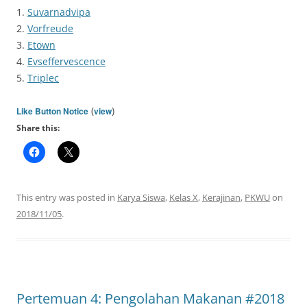
1.
Suvarnadvipa
2.
Vorfreude
3.
Etown
4.
Evseffervescence
5.
Triplec
(
)
Like Button Notice
view
Share this:
This entry was posted in
Karya Siswa
,
Kelas X
,
Kerajinan
,
PKWU
on
2018/11/05
.
Pertemuan 4: Pengolahan Makanan #2018