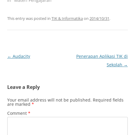
In "Materi Pengajaran"
This entry was posted in
TIK & Informatika
on
2014/10/31
.
Post
←
Audacity
Penerapan Aplikasi TIK di
navigation
Sekolah
→
Leave a Reply
Your email address will not be published.
Required fields
are marked
*
Comment
*