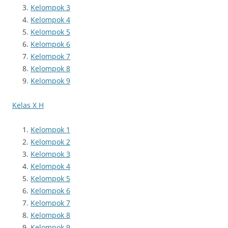
Kelompok 3
Kelompok 4
Kelompok 5
Kelompok 6
Kelompok 7
Kelompok 8
Kelompok 9
Kelas X H
Kelompok 1
Kelompok 2
Kelompok 3
Kelompok 4
Kelompok 5
Kelompok 6
Kelompok 7
Kelompok 8
Kelompok 9