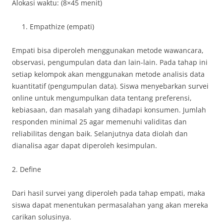
Alokasi waktu: (8×45 menit)
Empathize (empati)
Empati bisa diperoleh menggunakan metode wawancara,
observasi, pengumpulan data dan lain-lain. Pada tahap ini
setiap kelompok akan menggunakan metode analisis data
kuantitatif (pengumpulan data). Siswa menyebarkan survei
online untuk mengumpulkan data tentang preferensi,
kebiasaan, dan masalah yang dihadapi konsumen. Jumlah
responden minimal 25 agar memenuhi validitas dan
reliabilitas dengan baik. Selanjutnya data diolah dan
dianalisa agar dapat diperoleh kesimpulan.
2. Define
Dari hasil survei yang diperoleh pada tahap empati, maka
siswa dapat menentukan permasalahan yang akan mereka
carikan solusinya.