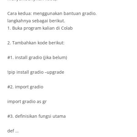
Cara kedua: menggunakan bantuan gradio.
langkahnya sebagai berikut.
1. Buka program kalian di Colab
2. Tambahkan kode berikut:
#1. install gradio (jika belum)
!pip install gradio –upgrade
#2. import gradio
import gradio as gr
#3. definisikan fungsi utama
def …