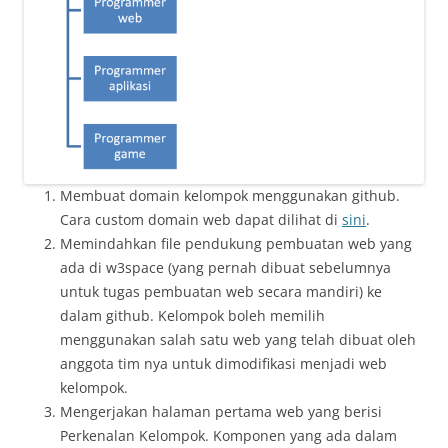
Membuat domain kelompok menggunakan github.
Cara custom domain web dapat dilihat di
sini
.
Memindahkan file pendukung pembuatan web yang
ada di w3space (yang pernah dibuat sebelumnya
untuk tugas pembuatan web secara mandiri) ke
dalam github. Kelompok boleh memilih
menggunakan salah satu web yang telah dibuat oleh
anggota tim nya untuk dimodifikasi menjadi web
kelompok.
Mengerjakan halaman pertama web yang berisi
Perkenalan Kelompok. Komponen yang ada dalam