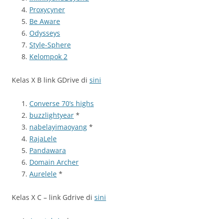
Proxycyner
Be Aware
Odysseys
Style-Sphere
Kelompok 2
Kelas X B link GDrive di
sini
Converse 70’s highs
buzzlightyear
*
nabelayimaoyang
*
RajaLele
Pandawara
Domain Archer
Aurelele
*
Kelas X C – link Gdrive di
sini