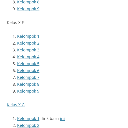
Kelompok 8
Kelompok 9
Kelas X F
Kelompok 1
Kelompok 2
Kelompok 3
Kelompok 4
Kelompok 5
Kelompok 6
Kelompok 7
Kelompok 8
Kelompok 9
Kelas X G
Kelompok 1
. link baru
ini
Kelompok 2