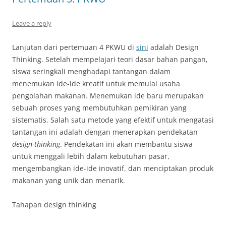
Leave a reply
Lanjutan dari pertemuan 4 PKWU di
sini
adalah Design
Thinking. Setelah mempelajari teori dasar bahan pangan,
siswa seringkali menghadapi tantangan dalam
menemukan ide-ide kreatif untuk memulai usaha
pengolahan makanan. Menemukan ide baru merupakan
sebuah proses yang membutuhkan pemikiran yang
sistematis. Salah satu metode yang efektif untuk mengatasi
tantangan ini adalah dengan menerapkan pendekatan
design thinking
. Pendekatan ini akan membantu siswa
untuk menggali lebih dalam kebutuhan pasar,
mengembangkan ide-ide inovatif, dan menciptakan produk
makanan yang unik dan menarik.
Tahapan design thinking