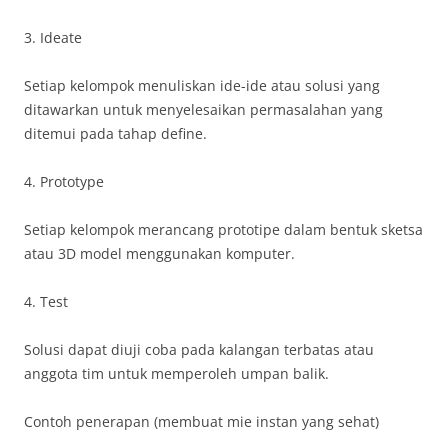
3. Ideate
Setiap kelompok menuliskan ide-ide atau solusi yang
ditawarkan untuk menyelesaikan permasalahan yang
ditemui pada tahap define.
4. Prototype
Setiap kelompok merancang prototipe dalam bentuk sketsa
atau 3D model menggunakan komputer.
4. Test
Solusi dapat diuji coba pada kalangan terbatas atau
anggota tim untuk memperoleh umpan balik.
Contoh penerapan (membuat mie instan yang sehat)