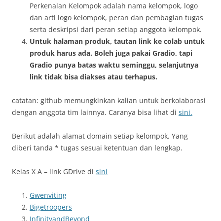
Perkenalan Kelompok adalah nama kelompok, logo
dan arti logo kelompok, peran dan pembagian tugas
serta deskripsi dari peran setiap anggota kelompok.
Untuk halaman produk, tautan link ke colab untuk
produk harus ada. Boleh juga pakai Gradio, tapi
Gradio punya batas waktu seminggu, selanjutnya
link tidak bisa diakses atau terhapus.
catatan: github memungkinkan kalian untuk berkolaborasi
dengan anggota tim lainnya. Caranya bisa lihat di
sini.
Berikut adalah alamat domain setiap kelompok. Yang
diberi tanda * tugas sesuai ketentuan dan lengkap.
Kelas X A – link GDrive di
sini
Gwenviting
Bigetroopers
InfinityandBeyond