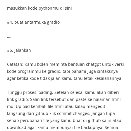
masukkan kode pythonmu di sini
#4. buat antarmuka gradio
….
#5. jalankan
Catatan: Kamu boleh meminta bantuan chatgpt untuk versi
kode programmu ke gradio, tapi pahami juga sintaksnya
agar ketika kode tidak jalan kamu tahu letak kesalahannya.
Tunggu proses loading. Setelah selesai kamu akan diberi
link gradio. Salin link tersebut dan paste ke halaman html
mu. Upload kembali file html atau kalau mengedit
langsung dari github klik commit changes. Jangan lupa
setiap perubahan file yang kamu buat di github salin atau
download agar kamu mempunyai file backupnya. Semua