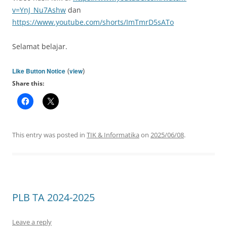
v=YnJ_Nu7Ashw
dan
https://www.youtube.com/shorts/ImTmrD5sATo
Selamat belajar.
(
)
Like Button Notice
view
Share this:
This entry was posted in
TIK & Informatika
on
2025/06/08
.
PLB TA 2024-2025
Leave a reply