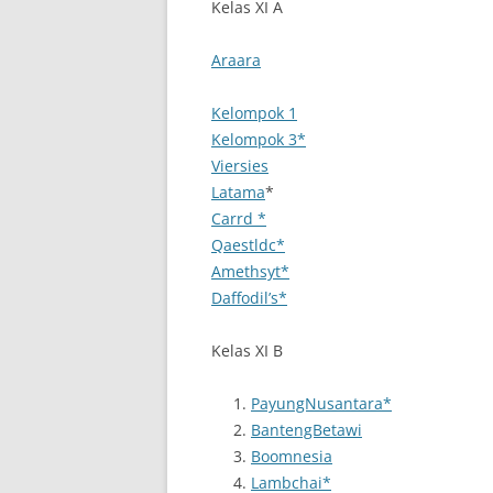
Kelas XI A
Araara
Kelompok 1
Kelompok 3*
Viersies
Latama
*
Carrd *
Qaestldc*
Amethsyt*
Daffodil’s*
Kelas XI B
PayungNusantara*
BantengBetawi
Boomnesia
Lambchai*