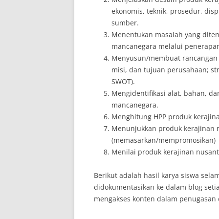
ekonomis, teknik, prosedur, di
sumber.
Menentukan masalah yang ditem
mancanegara melalui penerapan 
Menyusun/membuat rancangan pr
misi, dan tujuan perusahaan; stru
SWOT).
Mengidentifikasi alat, bahan, d
mancanegara.
Menghitung HPP produk kerajin
Menunjukkan produk kerajinan
(memasarkan/mempromosikan)
Menilai produk kerajinan nusan
Berikut adalah hasil karya siswa sel
didokumentasikan ke dalam blog set
mengakses konten dalam penugasan d