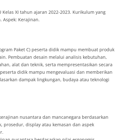
U Kelas XI tahun ajaran 2022-2023. Kurikulum yang
 Aspek: Kerajinan.
Program Paket C) peserta didik mampu membuat produk
ain. Pembuatan desain melalui analisis kebutuhan,
bahan, alat dan teknik, serta mempresentasikan secara
 ini, peserta didik mampu mengevaluasi dan memberikan
dasarkan dampak lingkungan, budaya atau teknologi
 kerajinan nusantara dan mancanegara berdasarkan
ik, prosedur, display atau kemasan dan aspek
r.
jinan nusantara berdasarkan nilai ergonomis,