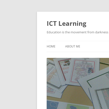
Skip
to
content
ICT Learning
Education is the movement from darkness t
HOME
ABOUT ME