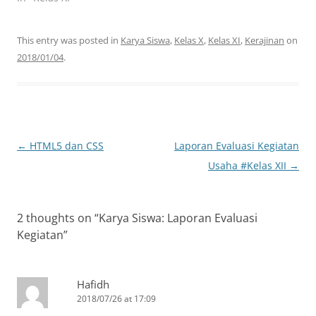
This entry was posted in
Karya Siswa
,
Kelas X
,
Kelas XI
,
Kerajinan
on
2018/01/04
.
Post
←
HTML5 dan CSS
Laporan Evaluasi Kegiatan
navigation
Usaha #Kelas XII
→
2 thoughts on “
Karya Siswa: Laporan Evaluasi
Kegiatan
”
Hafidh
2018/07/26 at 17:09