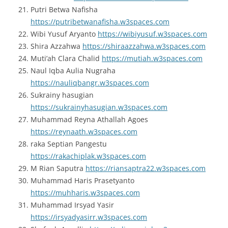
Putri Betwa Nafisha
https://putribetwanafisha.w3spaces.com
Wibi Yusuf Aryanto
https://wibiyusuf.w3spaces.com
Shira Azzahwa
https://shiraazzahwa.w3spaces.com
Muti’ah Clara Chalid
https://mutiah.w3spaces.com
Naul Iqba Aulia Nugraha
https://nauliqbangr.w3spaces.com
Sukrainy hasugian
https://sukrainyhasugian.w3spaces.com
Muhammad Reyna Athallah Agoes
https://reynaath.w3spaces.com
raka Septian Pangestu
https://rakachiplak.w3spaces.com
M Rian Saputra
https://riansaptra22.w3spaces.com
Muhammad Haris Prasetyanto
https://muhharis.w3spaces.com
Muhammad Irsyad Yasir
https://irsyadyasirr.w3spaces.com