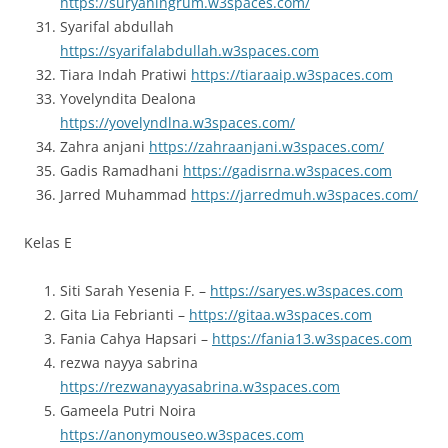
https://suryaningrum.w3spaces.com/
Syarifal abdullah
https://syarifalabdullah.w3spaces.com
Tiara Indah Pratiwi
https://tiaraaip.w3spaces.com
Yovelyndita Dealona
https://yovelyndlna.w3spaces.com/
Zahra anjani
https://zahraanjani.w3spaces.com/
Gadis Ramadhani
https://gadisrna.w3spaces.com
Jarred Muhammad
https://jarredmuh.w3spaces.com/
Kelas E
Siti Sarah Yesenia F. –
https://saryes.w3spaces.com
Gita Lia Febrianti –
https://gitaa.w3spaces.com
Fania Cahya Hapsari –
https://fania13.w3spaces.com
rezwa nayya sabrina
https://rezwanayyasabrina.w3spaces.com
Gameela Putri Noira
https://anonymouseo.w3spaces.com