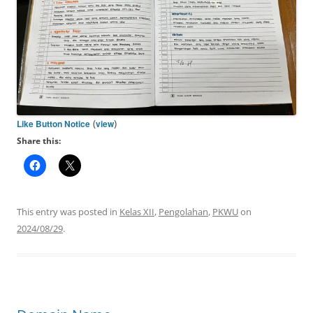
(
)
Like Button Notice
view
Share this:
This entry was posted in
Kelas XII
,
Pengolahan
,
PKWU
on
2024/08/29
.