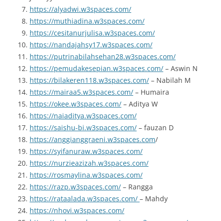
https://alyadwi.w3spaces.com/
https://muthiadina.w3spaces.com/
https://cesitanurjulisa.w3spaces.com/
https://nandajahsy17.w3spaces.com/
https://putrinabilahsehan28.w3spaces.com/
https://pemudakesepian.w3spaces.com/
– Aswin N
https://bilakeren118.w3spaces.com/
– Nabilah M
https://mairaa5.w3spaces.com/
– Humaira
https://okee.w3spaces.com/
– Aditya W
https://naiaditya.w3spaces.com/
https://saishu-bi.w3spaces.com/
– fauzan D
https://anggianggraeni.w3spaces.com
/
https://syifanuraw.w3spaces.com/
https://nurzieazizah.w3spaces.com/
https://rosmaylina.w3spaces.com/
https://razp.w3spaces.com/
– Rangga
https://rataalada.w3spaces.com/
– Mahdy
https://nhovi.w3spaces.com/