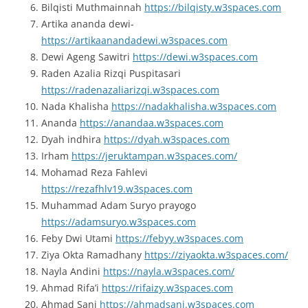
Bilqisti Muthmainnah
https://bilqisty.w3spaces.com
Artika ananda dewi-
https://artikaanandadewi.w3spaces.com
Dewi Ageng Sawitri
https://dewi.w3spaces.com
Raden Azalia Rizqi Puspitasari
https://radenazaliarizqi.w3spaces.com
Nada Khalisha
https://nadakhalisha.w3spaces.com
Ananda
https://anandaa.w3spaces.com
Dyah indhira
https://dyah.w3spaces.com
Irham
https://jeruktampan.w3spaces.com/
Mohamad Reza Fahlevi
https://rezafhlv19.w3spaces.com
Muhammad Adam Suryo prayogo
https://adamsuryo.w3spaces.com
Feby Dwi Utami
https://febyy.w3spaces.com
Ziya Okta Ramadhany
https://ziyaokta.w3spaces.com/
Nayla Andini
https://nayla.w3spaces.com/
Ahmad Rifa’i
https://rifaizy.w3spaces.com
Ahmad Sani
https://ahmadsani.w3spaces.com