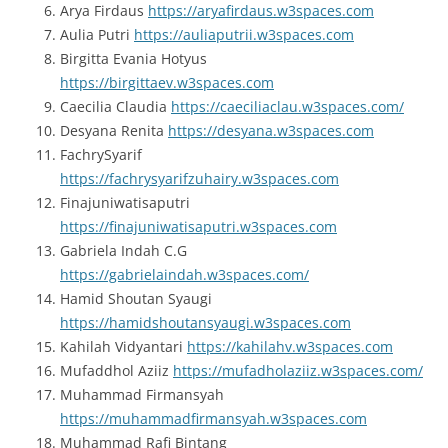
Arya Firdaus
https://aryafirdaus.w3spaces.com
Aulia Putri
https://auliaputrii.w3spaces.com
Birgitta Evania Hotyus
https://birgittaev.w3spaces.com
Caecilia Claudia
https://caeciliaclau.w3spaces.com/
Desyana Renita
https://desyana.w3spaces.com
FachrySyarif
https://fachrysyarifzuhairy.w3spaces.com
Finajuniwatisaputri
https://finajuniwatisaputri.w3spaces.com
Gabriela Indah C.G
https://gabrielaindah.w3spaces.com/
Hamid Shoutan Syaugi
https://hamidshoutansyaugi.w3spaces.com
Kahilah Vidyantari
https://kahilahv.w3spaces.com
Mufaddhol Aziiz
https://mufadholaziiz.w3spaces.com/
Muhammad Firmansyah
https://muhammadfirmansyah.w3spaces.com
Muhammad Rafi Bintang