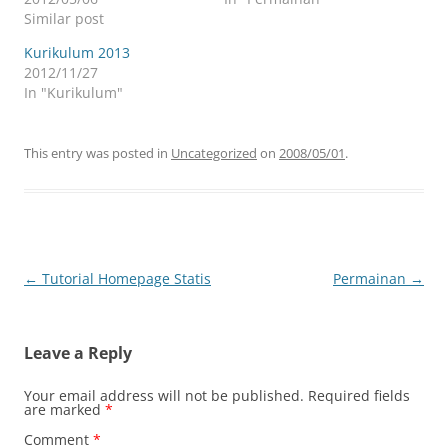
Similar post
Kurikulum 2013
2012/11/27
In "Kurikulum"
This entry was posted in
Uncategorized
on
2008/05/01
.
Post
←
Tutorial Homepage Statis
Permainan
→
navigation
Leave a Reply
Your email address will not be published.
Required fields
are marked
*
Comment
*