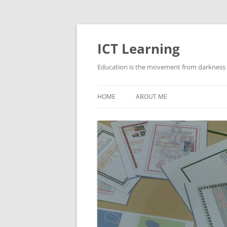
Skip
to
content
ICT Learning
Education is the movement from darkness t
HOME
ABOUT ME