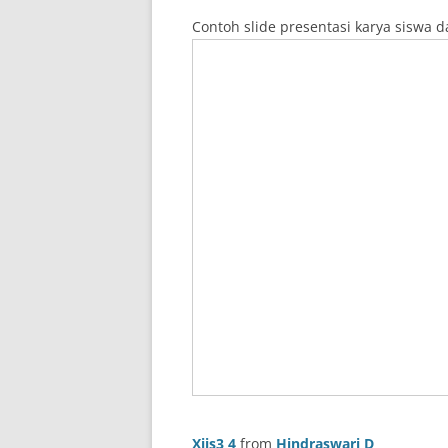
Contoh slide presentasi karya siswa d
Xiis3 4
from
Hindraswari D