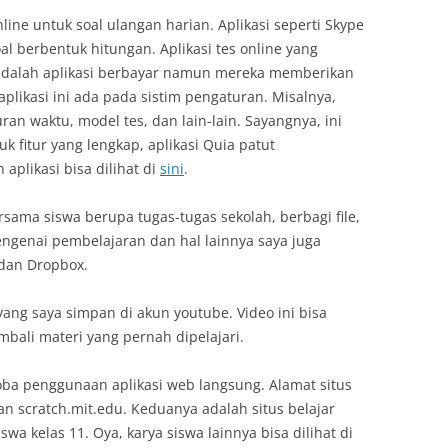
ine untuk soal ulangan harian. Aplikasi seperti Skype
l berbentuk hitungan. Aplikasi tes online yang
 adalah aplikasi berbayar namun mereka memberikan
aplikasi ini ada pada sistim pengaturan. Misalnya,
ran waktu, model tes, dan lain-lain. Sayangnya, ini
k fitur yang lengkap, aplikasi Quia patut
plikasi bisa dilihat di
sini
.
sama siswa berupa tugas-tugas sekolah, berbagi file,
enai pembelajaran dan hal lainnya saya juga
 dan Dropbox.
yang saya simpan di akun youtube. Video ini bisa
ali materi yang pernah dipelajari.
coba penggunaan aplikasi web langsung. Alamat situs
n scratch.mit.edu. Keduanya adalah situs belajar
wa kelas 11. Oya, karya siswa lainnya bisa dilihat di