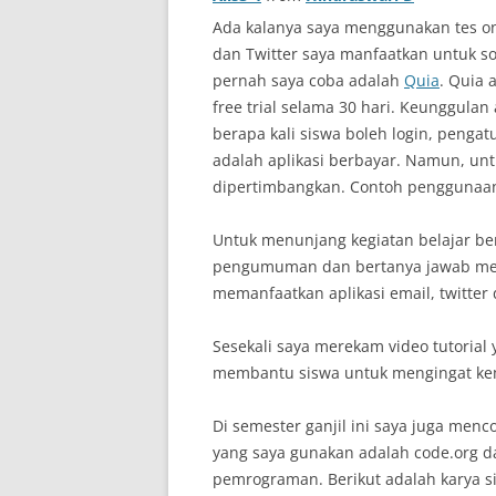
Ada kalanya saya menggunakan tes onl
dan Twitter saya manfaatkan untuk soa
pernah saya coba adalah
Quia
. Quia
free trial selama 30 hari. Keunggulan 
berapa kali siswa boleh login, pengatu
adalah aplikasi berbayar. Namun, untu
dipertimbangkan. Contoh penggunaan a
Untuk menunjang kegiatan belajar ber
pengumuman dan bertanya jawab meng
memanfaatkan aplikasi email, twitter
Sesekali saya merekam video tutorial 
membantu siswa untuk mengingat kemb
Di semester ganjil ini saya juga men
yang saya gunakan adalah code.org da
pemrograman. Berikut adalah karya sis