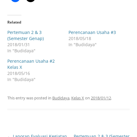
Related
Pertemuan 2 & 3
Perencanaan Usaha #3
(Semester Genap)
2018/05/18
2018/01/31
In "Budidaya"
In "Budidaya"
Perencanaan Usaha #2
Kelas X
2018/05/16
In "Budidaya"
This entry was posted in
Budidaya
,
Kelas X
on
2018/01/12
.
Post
←
Laporan Evaluasi Kegiatan
Pertemuan 2 & 3 (Semester