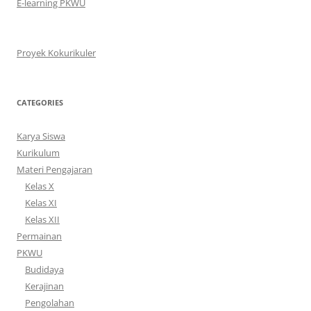
E-learning PKWU
Proyek Kokurikuler
CATEGORIES
Karya Siswa
Kurikulum
Materi Pengajaran
Kelas X
Kelas XI
Kelas XII
Permainan
PKWU
Budidaya
Kerajinan
Pengolahan