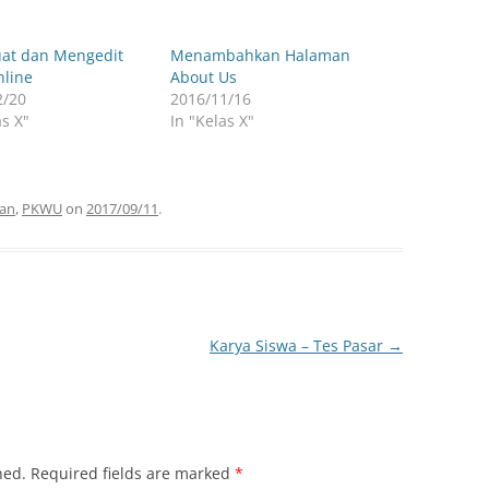
t dan Mengedit
Menambahkan Halaman
nline
About Us
2/20
2016/11/16
as X"
In "Kelas X"
an
,
PKWU
on
2017/09/11
.
Karya Siswa – Tes Pasar
→
hed.
Required fields are marked
*