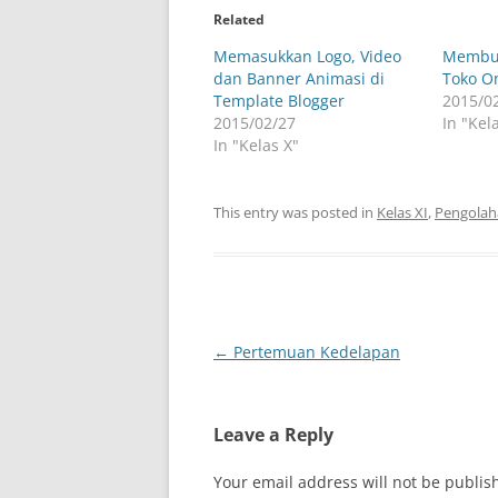
Related
Memasukkan Logo, Video
Membua
dan Banner Animasi di
Toko O
Template Blogger
2015/0
2015/02/27
In "Kel
In "Kelas X"
This entry was posted in
Kelas XI
,
Pengolah
Post
←
Pertemuan Kedelapan
navigation
Leave a Reply
Your email address will not be publis