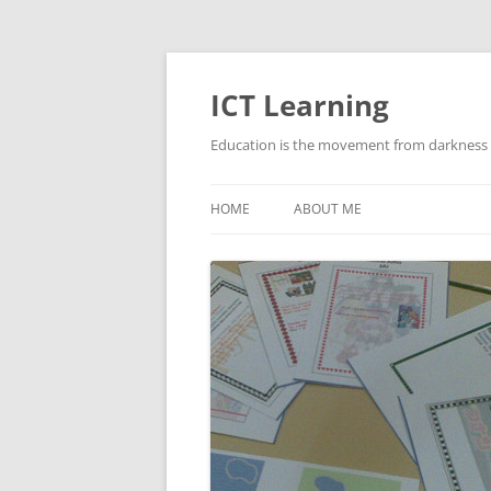
Skip
to
content
ICT Learning
Education is the movement from darkness t
HOME
ABOUT ME